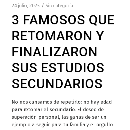
24 julio, 2025
Sin categoría
3 FAMOSOS QUE
RETOMARON Y
FINALIZARON
SUS ESTUDIOS
SECUNDARIOS
No nos cansamos de repetirlo: no hay edad
para retomar el secundario. El deseo de
superación personal, las ganas de ser un
ejemplo a seguir para tu familia y el orgullo