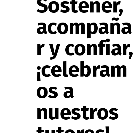
Sostener,
acompaña
r y confiar
¡celebram
os a
nuestros